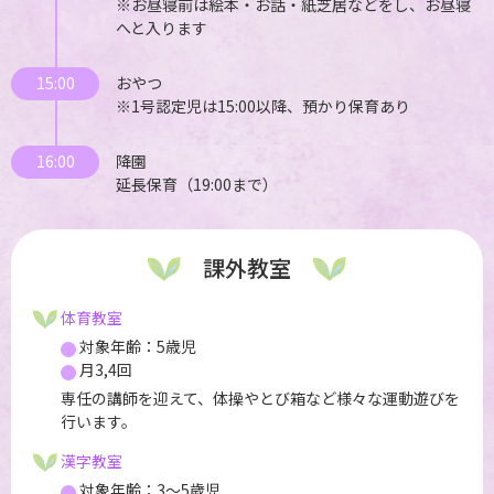
※お昼寝前は絵本・お話・紙芝居などをし、お昼寝
へと入ります
15:00
おやつ
※1号認定児は15:00以降、預かり保育あり
16:00
降園
延長保育（19:00まで）
課外教室
体育教室
対象年齢：5歳児
月3,4回
専任の講師を迎えて、体操やとび箱など様々な運動遊びを
行います。
漢字教室
対象年齢：3～5歳児