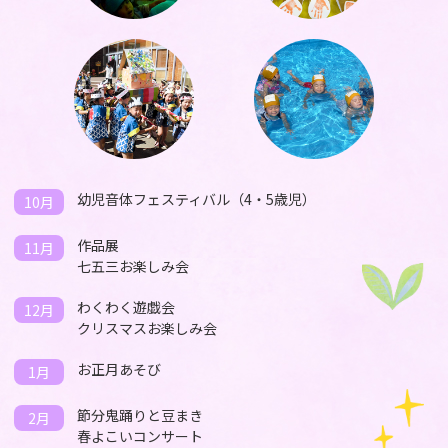
幼児音体フェスティバル（4・5歳児）
10月
作品展
11月
七五三お楽しみ会
わくわく遊戯会
12月
クリスマスお楽しみ会
お正月あそび
1月
節分鬼踊りと豆まき
2月
春よこいコンサート