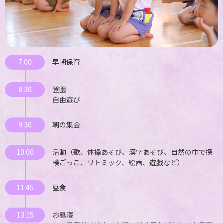
7:00
早朝保育
8:30
登園
自由遊び
9:30
朝の集会
10:00
活動（歌、体操あそび、漢字あそび、自然の中で探
検ごっこ、リトミック、絵画、遊戯など）
11:45
昼食
13:15
お昼寝