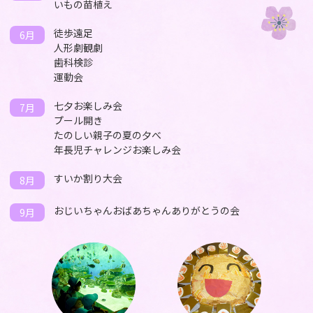
いもの苗植え
徒歩遠足
6月
人形劇観劇
歯科検診
運動会
七夕お楽しみ会
7月
プール開き
たのしい親子の夏の夕べ
年長児チャレンジお楽しみ会
すいか割り大会
8月
おじいちゃんおばあちゃんありがとうの会
9月