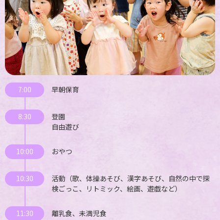
7:00
早朝保育
8:30
登園
自由遊び
10:00
おやつ
10:30
活動（歌、体操あそび、漢字あそび、自然の中で探
検ごっこ、リトミック、絵画、遊戯など）
11:30
離乳食、未満児食